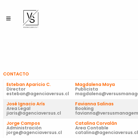
CONTACTO
Esteban Aparicio C.
Magdalena Moya
Director
Publicista
esteban@agenciaversus.cl
magdalena@versusmanag
José Ignacio Arís
Favianna Salinas
Area Legal
Booking
jiaris@agenciaversus.cl
favianna@versusmanagem
Jorge Campos
Catalina Corvalán
Administración
Area Contable
jorge@agenciaversus.cl
catalina@agenciaversus.cl