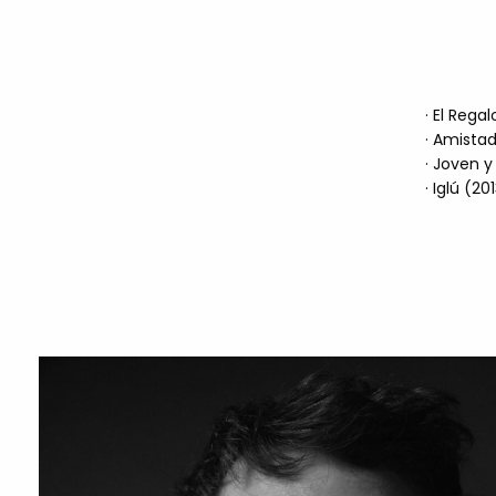
· El Rega
· Amista
· Joven y
· Iglú (20