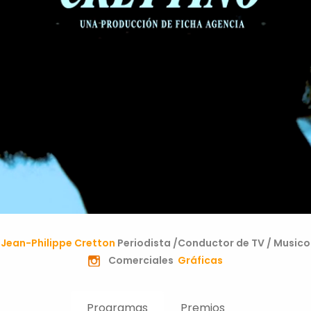
Jean-Philippe Cretton
Periodista /Conductor de TV / Musico
Comerciales
Gráficas
Programas
Premios