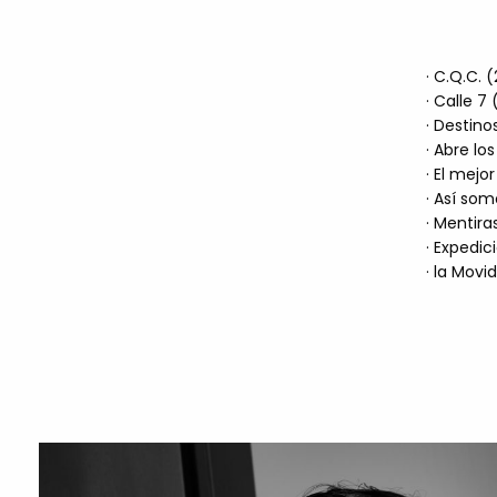
· C.Q.C. 
· Calle 7
· Destin
· Abre lo
· El mejo
· Así som
· Mentira
· Expedic
· la Movi